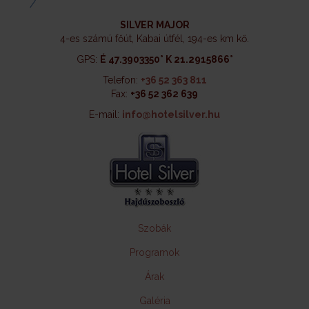
SILVER MAJOR
4-es számú főút, Kabai útfél, 194-es km kő.
GPS:
É 47.3903350° K 21.2915866°
Telefon:
+36 52 363 811
Fax:
+36 52 362 639
E-mail:
info@hotelsilver.hu
Szobák
Programok
Árak
Galéria