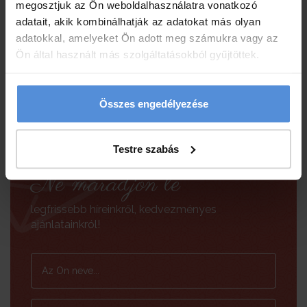
megosztjuk az Ön weboldalhasználatra vonatkozó
adatait, akik kombinálhatják az adatokat más olyan
adatokkal, amelyeket Ön adott meg számukra vagy az
Ön által használt más szolgáltatásokból gyűjtöttek.
Összes engedélyezése
ÖSSZES VÉLEMÉNY
Testre szabás
Ne maradjon le
legfrissebb híreinkről, kedvezményes
ajánlatainkról!