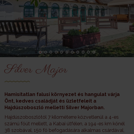
Silver Major
Hamisítatlan falusi környezet és hangulat várja
Önt, kedves családját és üzletfeleit a
Hajdúszoboszló melletti Silver Majorban.
Hajdúszoboszlótól 7 kilométerre közvetlenül a 4-es
számú főút mellett, a Kabai útfélen, a 194-es km kőnél
38 szobával, 150 fő befogadására alkalmas csárdával,