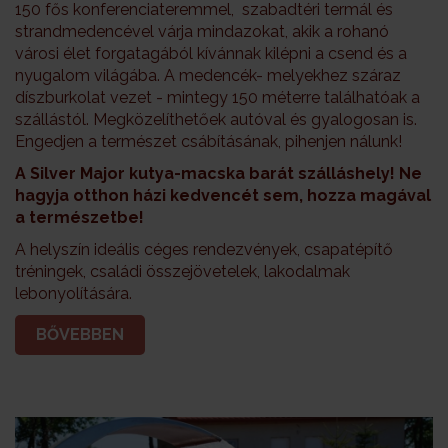
150 fős konferenciateremmel, szabadtéri termál és
strandmedencével várja mindazokat, akik a rohanó
városi élet forgatagából kívánnak kilépni a csend és a
nyugalom világába. A medencék- melyekhez száraz
díszburkolat vezet - mintegy 150 méterre találhatóak a
szállástól. Megközelíthetőek autóval és gyalogosan is.
Engedjen a természet csábításának, pihenjen nálunk!
A Silver Major kutya-macska barát szálláshely! Ne
hagyja otthon házi kedvencét sem, hozza magával
a természetbe!
A helyszín ideális céges rendezvények, csapatépítő
tréningek, családi összejövetelek, lakodalmak
lebonyolítására.
BŐVEBBEN