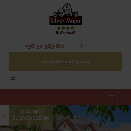
+36 52 363 811
Árkalkuláció & foglalás
Menu
DÍJAINK,
>
ELISMERÉSEINK