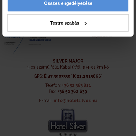
Összes engedélyezése
Testre szabás
SILVER MAJOR
4-es számú főút, Kabai útfél, 194-es km kő.
GPS:
É 47.3903350° K 21.2915866°
Telefon:
+36 52 363 811
Fax:
+36 52 362 639
E-mail:
info@hotelsilver.hu