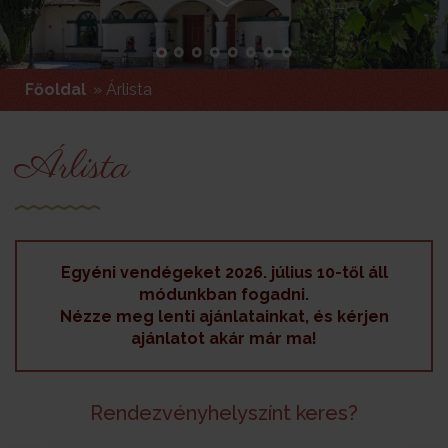
Főoldal
»
Árlista
Árlista
Egyéni vendégeket 2026. július 10-től áll
módunkban fogadni.
Nézze meg lenti ajánlatainkat, és kérjen
ajánlatot akár már ma!
Rendezvényhelyszínt keres?