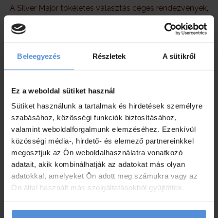
A Silver Major tökéletes választás céges rendezvények,
konferenciák, csapatépítő tréningek, családi
összejövetelek, lakodalmak lebonyolítására is. Kérjen
rendezvényéhez egyedi ajánlatot, küldje el a rendezvény
adatait e-mailben a
szervezo@hotelsilver.hu
címre.
Beleegyezés
Részletek
A sütikről
Ez a weboldal sütiket használ
Sütiket használunk a tartalmak és hirdetések személyre
szabásához, közösségi funkciók biztosításához,
valamint weboldalforgalmunk elemzéséhez. Ezenkívül
közösségi média-, hirdető- és elemező partnereinkkel
MINIMUM 2 ÉJSZAKA
megosztjuk az Ön weboldalhasználatra vonatkozó
adatait, akik kombinálhatják az adatokat más olyan
REGGELIVEL
adatokkal, amelyeket Ön adott meg számukra vagy az
Ön által használt más szolgáltatásokból gyűjtöttek.