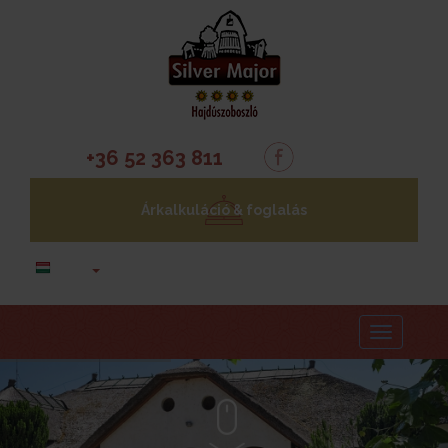
+36 52 363 811
Árkalkuláció & foglalás
Menu