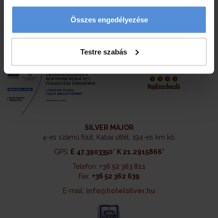
Összes engedélyezése
Testre szabás
SILVER MAJOR
4-es számú főút, Kabai útfél, 194-es km kő.
GPS:
É 47.3903350° K 21.2915866°
Telefon:
+36 52 363 811
Fax:
+36 52 362 639
E-mail:
info@hotelsilver.hu