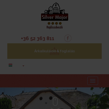
+36 52 363 811
Árkalkuláció & foglalás
Menu