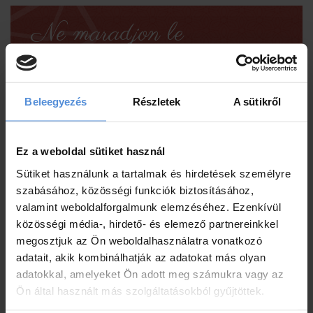
Ne maradjon le
legfrissebb híreinkről, kedvezményes
ajánlatainkról!
Beleegyezés
Részletek
A sütikről
Ez a weboldal sütiket használ
Sütiket használunk a tartalmak és hirdetések személyre
szabásához, közösségi funkciók biztosításához,
Hozzájárulok ahhoz, hogy a Geotherm Üdülő Kft.
valamint weboldalforgalmunk elemzéséhez. Ezenkívül
hírlevelet küldjön e-mail címemre.*
közösségi média-, hirdető- és elemező partnereinkkel
megosztjuk az Ön weboldalhasználatra vonatkozó
Az
adatvédelmi szabályzatot
megismertem és
adatait, akik kombinálhatják az adatokat más olyan
elfogadom.*
adatokkal, amelyeket Ön adott meg számukra vagy az
Ön által használt más szolgáltatásokból gyűjtöttek.
Feliratkozás