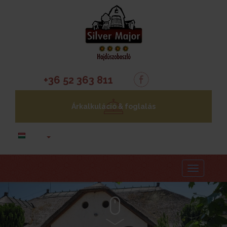
+36 52 363 811
Árkalkuláció & foglalás
Menu