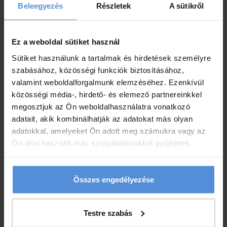
Beleegyezés
Részletek
A sütikről
Ez a weboldal sütiket használ
Sütiket használunk a tartalmak és hirdetések személyre
szabásához, közösségi funkciók biztosításához,
valamint weboldalforgalmunk elemzéséhez. Ezenkívül
közösségi média-, hirdető- és elemező partnereinkkel
megosztjuk az Ön weboldalhasználatra vonatkozó
Ne maradjon le
adatait, akik kombinálhatják az adatokat más olyan
adatokkal, amelyeket Ön adott meg számukra vagy az
legfrissebb híreinkről, kedvezményes
Ön által használt más szolgáltatásokból gyűjtöttek.
ajánlatainkról!
Összes engedélyezése
Testre szabás