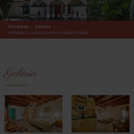
Kezdőlap
»
Galéria
»
Kétlégterű családi apartman teakonyhával
Kezdőlap
»
Galéria
»
Kétlégterű családi apartman teakonyhával
Galéria