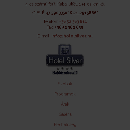
4-es számú főút, Kabai útfél, 194-es km kő.
GPS:
É 47.3903350° K 21.2915866°
Telefon:
+36 52 363 811
Fax:
+36 52 362 639
E-mail:
info@hotelsilver.hu
Szobák
Programok
Árak
Galéria
Elérhetőség