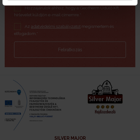
Hozzájárulok ahhoz, hogy a Geotherm Üdülő Kft.
hírlevelet küldjön e-mail címemre.*
Az
adatvédelmi szabályzatot
megismertem és
elfogadom.*
Feliratkozás
SILVER MAJOR