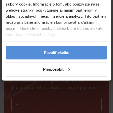
súbory cookie. Informácie o tom, ako používate naše
webové stránky, poskytujeme aj našim partnerom v
oblasti sociálnych médií, inzercie a analýzy. Títo partneri
môžu príslušné informácie skombinovať s ďalšími
údajmi, ktoré ste im poskytli alebo ktoré od vás získali,
keď ste používali ich služby.
Povoliť všetko
Prispôsobiť
Nenechajte si ujsť najnovšie
informácie o nás, o našich akciových ponukách!