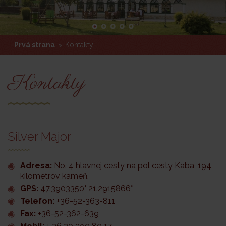
Prvá strana
»
Kontakty
Kontakty
Silver Major
Adresa
:
No. 4 hlavnej cesty na pol cesty Kaba, 194
kilometrov kameň.
GPS:
47.3903350° 21.2915866°
Telefon:
+36-52-363-811
Fax:
+36-52-362-639