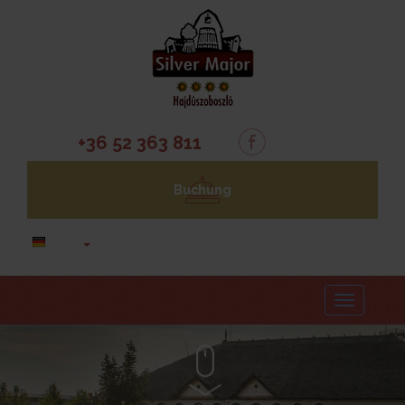
+36 52 363 811
Buchung
Menu